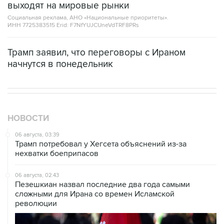
выходят на мировые рынки
Социальная реклама, АНО «Национальные приоритеты».
ИНН 7725383515 Erid: F7NfYUJCUneVdTRF8PRs
Трамп заявил, что переговоры с Ираном
начнутся в понедельник
НОВОСТИ
06 августа, 03:39
Трамп потребовал у Хегсета объяснений из-за
нехватки боеприпасов
06 августа, 02:43
Пезешкиан назвал последние два года самыми
сложными для Ирана со времен Исламской
революции