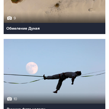
9
Обмеление Дуная
10