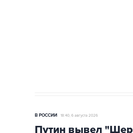
ФСБ сообщила о задержании в 
теракт на объекте Росгвардии
Как российские медицинские т
Социальная реклама, АНО «Национальные приоритеты».
И
Аксенов сообщил о четвертом п
Крым
В РОССИИ
18:40, 6 августа 2026
Путин вывел "Шер