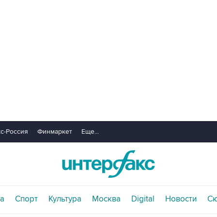
с-Россия
Финмаркет
Еще...
а
Спорт
Культура
Москва
Digital
Новости
С