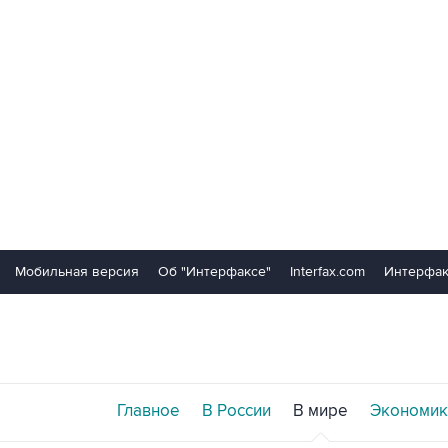
Мобильная версия
Об "Интерфаксе"
Interfax.com
Интерфак
Главное
В России
В мире
Экономик