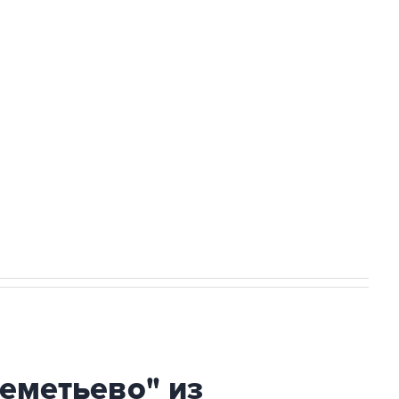
Приморье подростков, готовивших
ехнологии выходят на мировые рынки
НН 7725383515 Erid: F7NfYUJCUneVdTRF8PRs
огибшем в результате атаки ВСУ на
еметьево" из