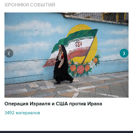
ХРОНИКИ СОБЫТИЙ
❮
❯
В
Операция Израиля и США против Ирана
11
3492 материалов