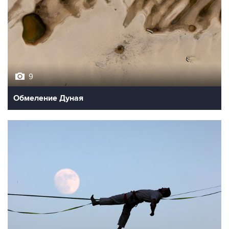
9
Обмеление Дуная