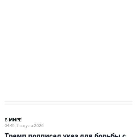
ФСБ сообщила о задержании в Приморье
подростков, готовивших теракт на объекте
Росгвардии
Как российские медицинские технологии
выходят на мировые рынки
Социальная реклама, АНО «Национальные приоритеты».
ИНН 7725383515 Erid: F7NfYUJCUneVdTRF8PRs
Аксенов сообщил о четвертом погибшем в
результате атаки ВСУ на Крым
В МИРЕ
04:45, 7 августа 2026
Трамп подписал указ для борьбы с