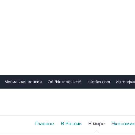
Мобильная версия
Об "Интерфаксе"
Interfax.com
Интерфак
Главное
В России
В мире
Экономик