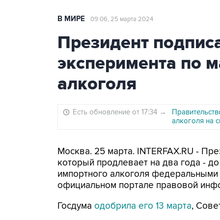
В МИРЕ
09:06, 25 марта 2024
Президент подписа
эксперимента по 
алкоголя
Есть обновление от 17:34
→
Правительств
алкоголя на 
Москва. 25 марта. INTERFAX.RU - Пр
который продлевает на два года - до
импортного алкоголя федеральными 
официальном портале правовой инф
Госдума
одобрила его 13 марта
, Сове