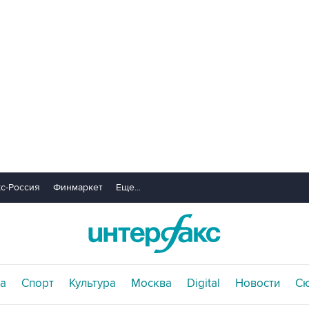
с-Россия
Финмаркет
Еще...
а
Спорт
Культура
Москва
Digital
Новости
С