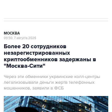
Аксенов сообщил о четвертом погибшем в
результате атаки ВСУ на Крым
МОСКВА
09:50, 7 августа 2026
Более 20 сотрудников
незарегистрированных
криптообменников задержаны в
"Москва-Сити"
Через эти обменники украинские колл-центры
легализовывали деньги жертв телефонных
мошенников, заявили в ФСБ