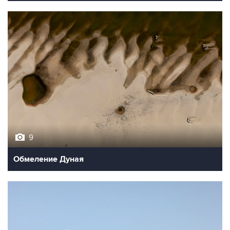
9
Обмеление Дуная