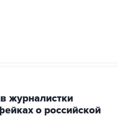
а службе у электросетевых объектов и
НН 7725383515 Erid: F7NfYUJCUneVdwcydK6A
огибшем в результате атаки ВСУ на
ив журналистки
фейках о российской