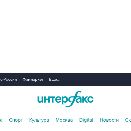
с-Россия
Финмаркет
Еще...
а
Спорт
Культура
Москва
Digital
Новости
С