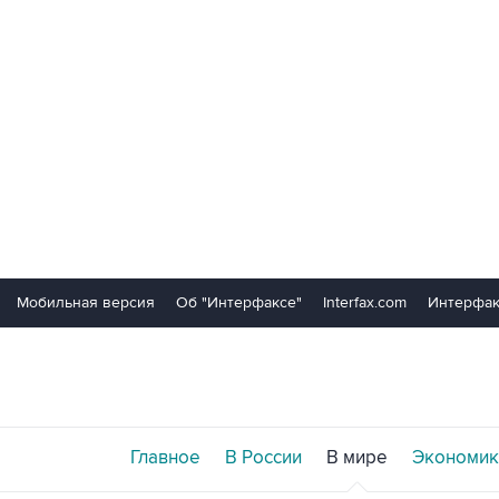
Мобильная версия
Об "Интерфаксе"
Interfax.com
Интерфак
Главное
В России
В мире
Экономик