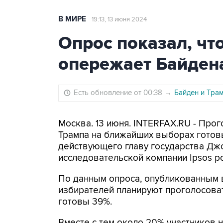
В МИРЕ
19:13, 13 июня 2024
Опрос показал, чт
опережает Байден
Есть обновление от 00:38
→
Байден и Тра
Москва. 13 июня. INTERFAX.RU - Про
Трампа на ближайших выборах готов
действующего главу государства Дж
исследовательской компании Ipsos pol
По данным опроса, опубликованным в
избирателей планируют проголосовать
готовы 39%.
Вместе с тем около 20% участников 