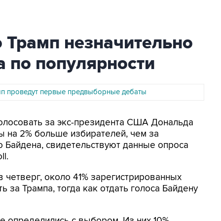
о Трамп незначительно
а по популярности
мп проведут первые предвыборные дебаты
голосовать за экс-президента США Дональда
ы на 2% больше избирателей, чем за
о Байдена, свидетельствуют данные опроса
l.
 четверг, около 41% зарегистрированных
 за Трампа, тогда как отдать голоса Байдену
не определились с выбором. Из них 10%