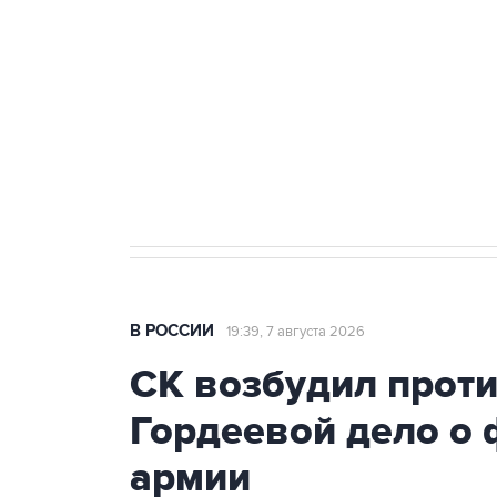
Беспилотные технологии и ИИ н
агрокомплексов
Социальная реклама, АНО «Национальные приоритеты».
И
Аксенов сообщил о четвертом п
Крым
В РОССИИ
19:39, 7 августа 2026
СК возбудил прот
Гордеевой дело о 
армии