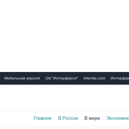
Мобильная версия
Об "Интерфаксе"
Interfax.com
Интерфак
Главное
В России
В мире
Экономик