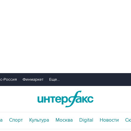
с-Россия
Финмаркет
Еще...
а
Спорт
Культура
Москва
Digital
Новости
С