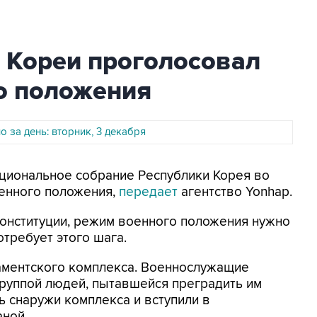
Кореи проголосовал
о положения
 за день: вторник, 3 декабря
ациональное собрание Республики Корея во
оенного положения,
передает
агентство Yonhap.
 конституции, режим военного положения нужно
отребует этого шага.
аментского комплекса. Военнослужащие
группой людей, пытавшейся преградить им
 снаружи комплекса и вступили в
аной.