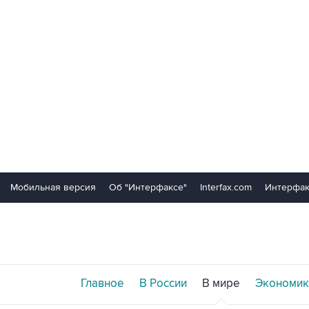
Мобильная версия
Об "Интерфаксе"
Interfax.com
Интерфак
Главное
В России
В мире
Экономик