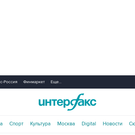
с-Россия
Финмаркет
Еще...
а
Спорт
Культура
Москва
Digital
Новости
С