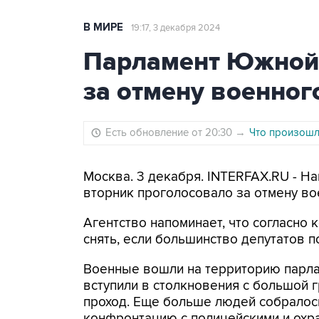
В МИРЕ
19:17, 3 декабря 2024
Парламент Южной 
за отмену военног
Есть обновление от 20:30
→
Что произошло
Москва. 3 декабря. INTERFAX.RU - Н
вторник проголосовало за отмену в
Агентство напоминает, что согласно
снять, если большинство депутатов п
Военные вошли на территорию парл
вступили в столкновения с большой 
проход. Еще больше людей собралось
конфронтацию с полицейскими и охр