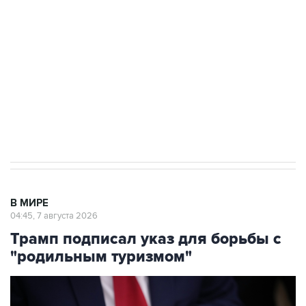
Как российские медицинские технологии
выходят на мировые рынки
Социальная реклама, АНО «Национальные приоритеты».
ИНН 7725383515 Erid: F7NfYUJCUneVdTRF8PRs
Аксенов сообщил о четвертом погибшем в
результате атаки ВСУ на Крым
В МИРЕ
04:45, 7 августа 2026
Трамп подписал указ для борьбы с
"родильным туризмом"