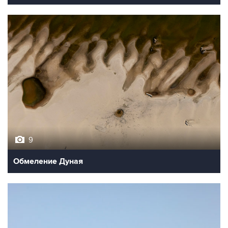
9
Обмеление Дуная