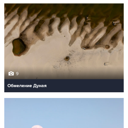
9
Обмеление Дуная