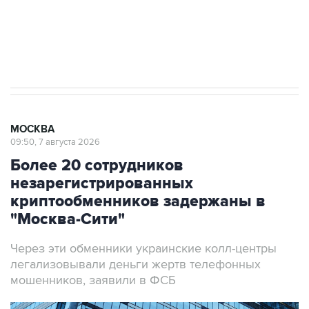
ИНН 7725383515 Erid: F7NfYUJCUneVdwcydK6A
Аксенов сообщил о четвертом погибшем в
результате атаки ВСУ на Крым
МОСКВА
09:50, 7 августа 2026
Более 20 сотрудников
незарегистрированных
криптообменников задержаны в
"Москва-Сити"
Через эти обменники украинские колл-центры
легализовывали деньги жертв телефонных
мошенников, заявили в ФСБ