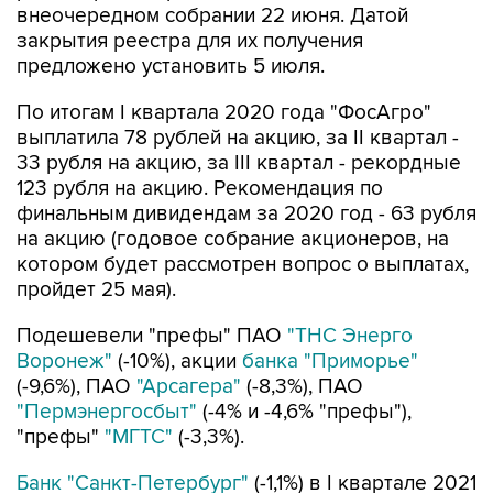
внеочередном собрании 22 июня. Датой
закрытия реестра для их получения
предложено установить 5 июля.
По итогам I квартала 2020 года "ФосАгро"
выплатила 78 рублей на акцию, за II квартал -
33 рубля на акцию, за III квартал - рекордные
123 рубля на акцию. Рекомендация по
финальным дивидендам за 2020 год - 63 рубля
на акцию (годовое собрание акционеров, на
котором будет рассмотрен вопрос о выплатах,
пройдет 25 мая).
Подешевели "префы" ПАО
"ТНС Энерго
Воронеж"
(-10%), акции
банка "Приморье"
(-9,6%), ПАО
"Арсагера"
(-8,3%), ПАО
"Пермэнергосбыт"
(-4% и -4,6% "префы"),
"префы"
"МГТС"
(-3,3%).
Банк "Санкт-Петербург"
(-1,1%) в I квартале 2021