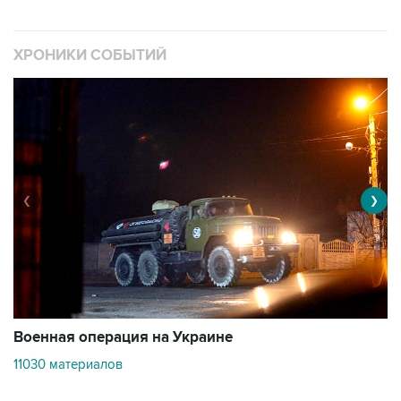
ХРОНИКИ СОБЫТИЙ
❮
❯
Военная операция на Украине
О
11030 материалов
3