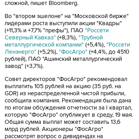
сложной, пишет Bloomberg.
Во "втором эшелоне" на "Московской бирже"
лидерами роста выступили акции "Квадры"
(+11,3% и +7,7% "префы"), ПАО
"Россети
Северный Кавказ"
(+8,3%),
"Трубной
металлургической компании"
(+5,4%),
"Россети
Ленэнерго"
(+5,2%),
"ФосАгро"
(+4,4%, до 4510
рублей), ПАО "Ашинский металлургический
завод" (+3,7%).
Совет директоров "ФосАгро" рекомендовал
выплатить 105 рублей на акцию (35 руб. на
GDR) из нераспределенной чистой прибыли,
сообщила компания. Рекомендация была дана
по итогам обсуждения отчетности за I квартал,
которую "ФосАгро" опубликует в среду, 19 мая.
Общая сумма выплат может составить 13,6
млрд рублей. Акционеры "ФосАгро"
рассмотрят вопрос о дивидендах на