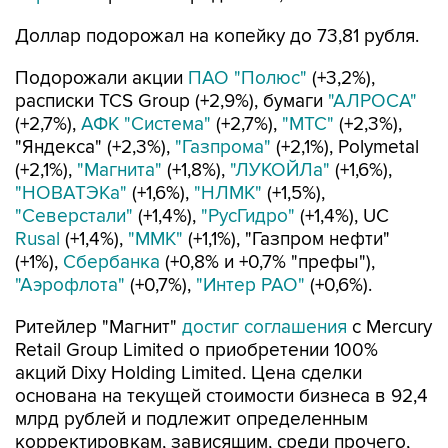
Доллар подорожал на копейку до 73,81 рубля.
Подорожали акции
ПАО "Полюс"
(+3,2%),
расписки TCS Group (+2,9%), бумаги
"АЛРОСА"
(+2,7%),
АФК "Система"
(+2,7%),
"МТС"
(+2,3%),
"Яндекса" (+2,3%),
"Газпрома"
(+2,1%), Polymetal
(+2,1%),
"Магнита"
(+1,8%),
"ЛУКОЙЛа"
(+1,6%),
"НОВАТЭКа"
(+1,6%),
"НЛМК"
(+1,5%),
"Северстали"
(+1,4%),
"РусГидро"
(+1,4%), UC
Rusal
(+1,4%),
"ММК"
(+1,1%), "Газпром нефти"
(+1%),
Сбербанка
(+0,8% и +0,7% "префы"),
"Аэрофлота"
(+0,7%),
"Интер РАО"
(+0,6%).
Ритейлер "Магнит"
достиг соглашения
с Mercury
Retail Group Limited о приобретении 100%
акций Dixy Holding Limited. Цена сделки
основана на текущей стоимости бизнеса в 92,4
млрд рублей и подлежит определенным
корректировкам, зависящим, среди прочего,