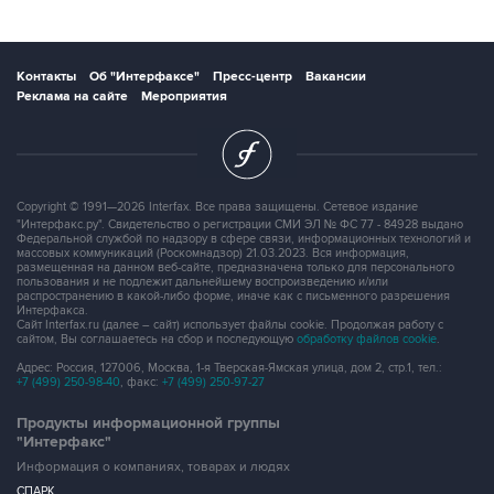
Контакты
Об "Интерфаксе"
Пресс-центр
Вакансии
Реклама на сайте
Мероприятия
Copyright © 1991—2026 Interfax. Все права защищены. Сетевое издание
"Интерфакс.ру". Свидетельство о регистрации СМИ ЭЛ № ФС 77 - 84928 выдано
Федеральной службой по надзору в сфере связи, информационных технологий и
массовых коммуникаций (Роскомнадзор) 21.03.2023. Вся информация,
размещенная на данном веб-сайте, предназначена только для персонального
пользования и не подлежит дальнейшему воспроизведению и/или
распространению в какой-либо форме, иначе как с письменного разрешения
Интерфакса.
Сайт Interfax.ru (далее – сайт) использует файлы cookie. Продолжая работу с
сайтом, Вы соглашаетесь на сбор и последующую
обработку файлов cookie
.
Адрес: Россия, 127006, Москва, 1-я Тверская-Ямская улица, дом 2, стр.1, тел.:
+7 (499) 250-98-40
, факс:
+7 (499) 250-97-27
Продукты информационной группы
"Интерфакс"
Информация о компаниях, товарах и людях
СПАРК