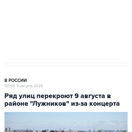
Социальная реклама, АНО «Национальные приоритеты».
ИНН 7725383515 Erid: F7NfYUJCUneVdwcydK6A
Кабмин РФ разрешил до 1 июля 2027 года
импорт, выпуск и обращение бензина Евро 2,
Евро 3, Евро 4
В РОССИИ
00:05, 9 августа 2026
Ряд улиц перекроют 9 августа в
районе "Лужников" из-за концерта