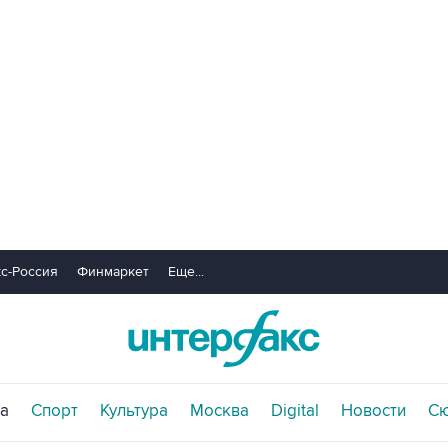
с-Россия
Финмаркет
Еще...
а
Спорт
Культура
Москва
Digital
Новости
С