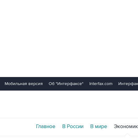
Мобильная версия
Об "Интерфаксе"
Interfax.com
Интерфак
Главное
В России
В мире
Экономик