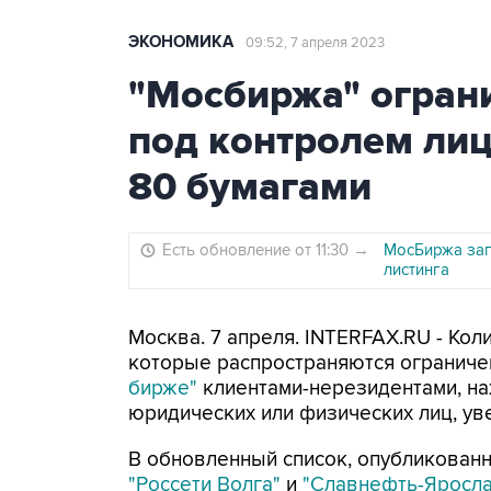
ЭКОНОМИКА
09:52, 7 апреля 2023
"Мосбиржа" огран
под контролем лиц
80 бумагами
Есть обновление от 11:30
→
МосБиржа зап
листинга
Москва. 7 апреля. INTERFAX.RU - Кол
которые распространяются ограниче
бирже"
клиентами-нерезидентами, на
юридических или физических лиц, ув
В обновленный список, опубликован
"Россети Волга"
и
"Славнефть-Яросл