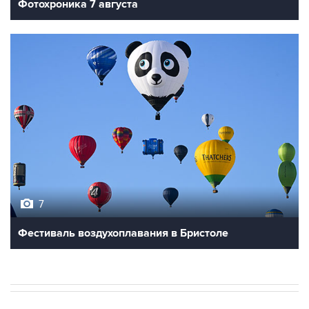
Фотохроника 7 августа
7
Фестиваль воздухоплавания в Бристоле