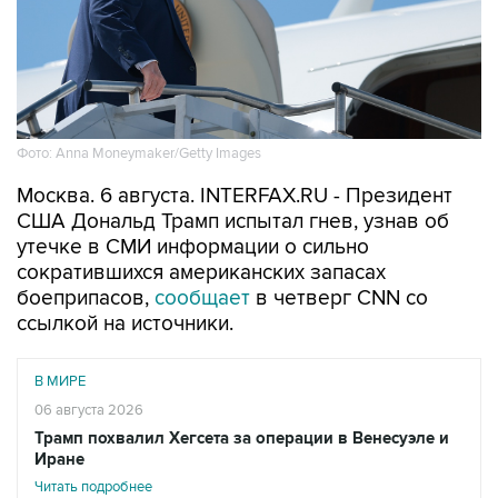
Фото: Anna Moneymaker/Getty Images
Москва. 6 августа. INTERFAX.RU - Президент
США Дональд Трамп испытал гнев, узнав об
утечке в СМИ информации о сильно
сократившихся американских запасах
боеприпасов,
сообщает
в четверг CNN со
ссылкой на источники.
В МИРЕ
06 августа 2026
Трамп похвалил Хегсета за операции в Венесуэле и
Иране
Читать подробнее
"Он был зол из-за того, что эта информация