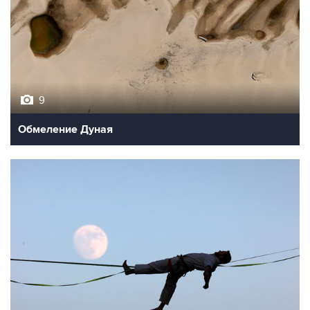
9
Обмеление Дуная
10