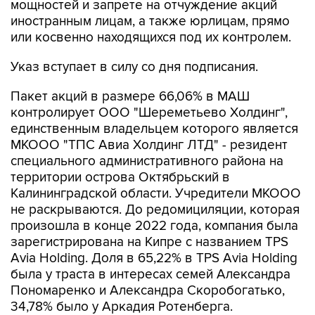
или косвенно находящихся под их контролем.
Указ вступает в силу со дня подписания.
Пакет акций в размере 66,06% в МАШ
контролирует ООО "Шереметьево Холдинг",
единственным владельцем которого является
МКООО "ТПС Авиа Холдинг ЛТД" - резидент
специального административного района на
территории острова Октябрьский в
Калининградской области. Учредители МКООО
не раскрываются. До редомициляции, которая
произошла в конце 2022 года, компания была
зарегистрирована на Кипре с названием TPS
Avia Holding. Доля в 65,22% в TPS Avia Holding
была у траста в интересах семей Александра
Пономаренко и Александра Скоробогатько,
34,78% было у Аркадия Ротенберга.
Росимущество владело 30,46% МАШ, 2,43%
было у
"Аэрофлота"
, 1,05% - у менеджмента