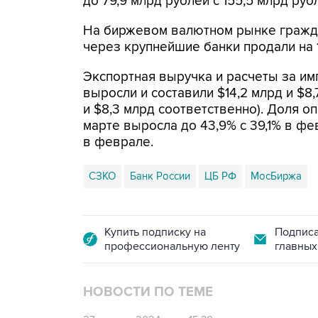
до 79,9 млрд рублей с 155,5 млрд руб
На биржевом валютном рынке граждан
через крупнейшие банки продали на 1
Экспортная выручка и расчеты за им
выросли и составили $14,2 млрд и $8,
и $8,3 млрд соответственно). Доля о
марте выросла до 43,9% с 39,1% в фев
в феврале.
СЗКО
Банк России
ЦБ РФ
МосБиржа
Купить подписку на
Подписа
профессиональную ленту
главных
НОВОСТИ ПО ТЕМЕ