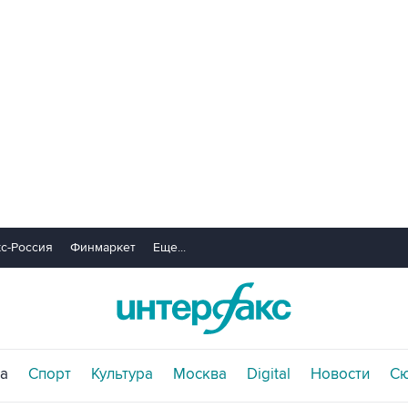
с-Россия
Финмаркет
Еще...
а
Спорт
Культура
Москва
Digital
Новости
С