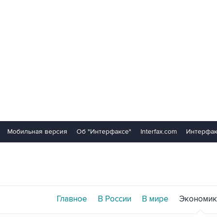
Мобильная версия
Об "Интерфаксе"
Interfax.com
Интерфак
Главное
В России
В мире
Экономик