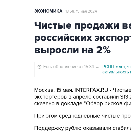
ЭКОНОМИКА
13:58, 15 мая 2024
Чистые продажи в
российских экспор
выросли на 2%
Есть обновление от 15:34
→
РСПП ждет, ч
актуальность 
Москва. 15 мая. INTERFAX.RU - Чист
экспортеров в апреле составили $13,2
сказано в докладе "Обзор рисков фи
При этом среднедневные чистые прод
Поддержку рублю оказывали стабил