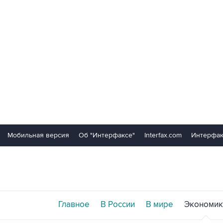
Мобильная версия
Об "Интерфаксе"
Interfax.com
Интерфак
Главное
В России
В мире
Экономик