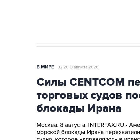
Кабмин РФ разрешил до 1 июля 
бензина Евро 2, Евро 3, Евро 4
В МИРЕ
02:20, 8 августа 2026
Силы CENTCOM пер
торговых судов п
блокады Ирана
Москва. 8 августа. INTERFAX.RU - А
морской блокады Ирана перехватили 
судно, которое направлялось в иранс