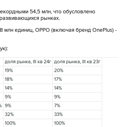
 рекордными 54,5 млн, что обусловлено
 развивающихся рынках.
,8 млн единиц, OPPO (включая бренд OnePlus) -
к):
доля рынка, III кв 24г
доля рынка, III кв 23г
19%
20%
18%
17%
14%
14%
9%
9%
%
9%
7%
32%
33%
100%
100%