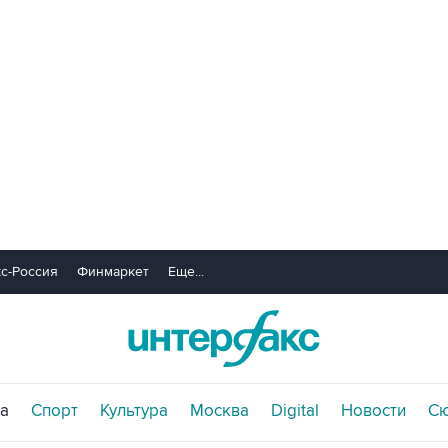
с-Россия
Финмаркет
Еще...
а
Спорт
Культура
Москва
Digital
Новости
С