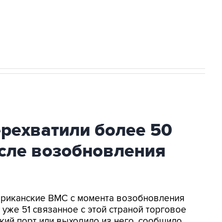
2027 года импорт, выпуск и обращение
ехватили более 50
осле возобновления
мериканские ВМС с момента возобновления
уже 51 связанное с этой страной торговое
кий порт или выходило из него, сообщило