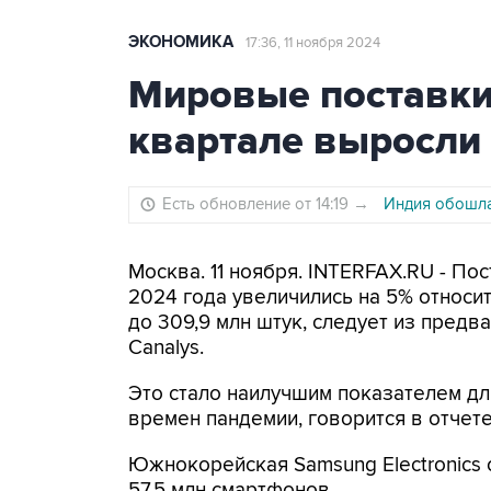
ЭКОНОМИКА
17:36, 11 ноября 2024
Мировые поставки 
квартале выросли
Есть обновление от 14:19
→
Индия обошла
Москва. 11 ноября. INTERFAX.RU - По
2024 года увеличились на 5% относи
до 309,9 млн штук, следует из пред
Canalys.
Это стало наилучшим показателем для
времен пандемии, говорится в отчете
Южнокорейская Samsung Electronics 
57,5 млн смартфонов.