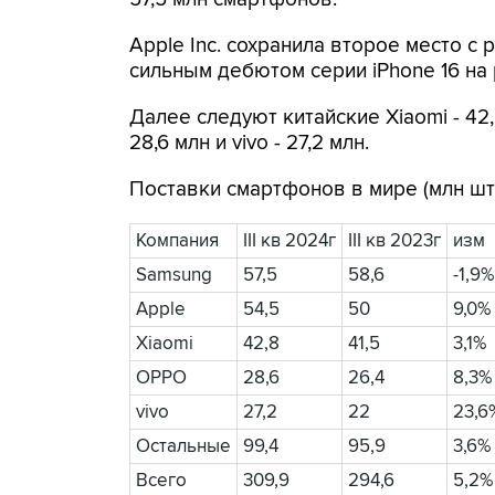
Apple Inc. сохранила второе место с
сильным дебютом серии iPhone 16 на
Далее следуют китайские Xiaomi - 42
28,6 млн и vivo - 27,2 млн.
Поставки смартфонов в мире (млн шту
Компания
III кв 2024г
III кв 2023г
изм
Samsung
57,5
58,6
-1,9%
Apple
54,5
50
9,0%
Xiaomi
42,8
41,5
3,1%
OPPO
28,6
26,4
8,3%
vivo
27,2
22
23,6
Остальные
99,4
95,9
3,6%
Всего
309,9
294,6
5,2%