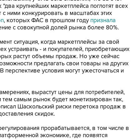
 "два крупнейших маркетплейса поглотят всех
т с ними конкурировать в масштабах этих
on
, которых ФАС в прошлом году
признала
ие с совокупной долей рынка более 80%.
мент ситуация, когда маркетплейсы за свой
ех устраивать - и покупателей, приобретающих
орых растут объемы продаж. Но уже сейчас
озможности предлагать свои товары на других
В перспективе условия могут ужесточаться и
намерениях, вырастут цены для потребителей,
и тем самым рынок будет монетизирован так,
 описал Шаскольский риски перетока продаж в
доставления скидок.
регулирования прорабатывается, в том числе в
латформенной экономике, где появятся