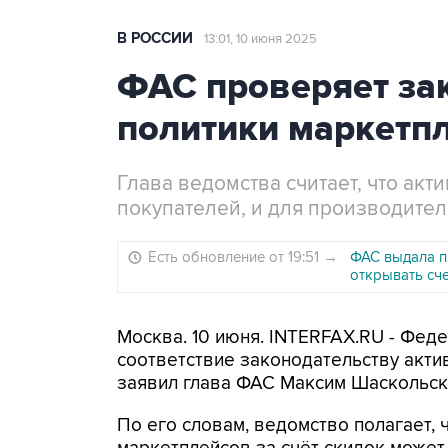
В РОССИИ
13:01, 10 июня 2025
ФАС проверяет за
политики маркетп
Глава ведомства считает, что акт
покупателей, и для производител
Есть обновление от 19:51
→
ФАС выдала п
открывать сч
Москва. 10 июня. INTERFAX.RU - Фед
соответствие законодательству акти
заявил глава ФАС Максим Шаскольск
По его словам, ведомство полагает, 