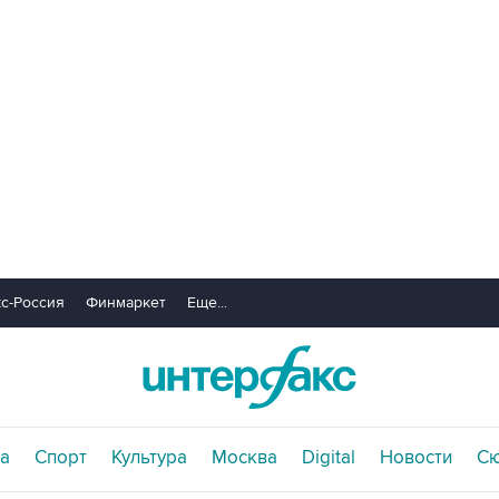
с-Россия
Финмаркет
Еще...
а
Спорт
Культура
Москва
Digital
Новости
С