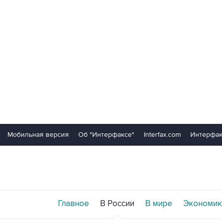
Мобильная версия
Об "Интерфаксе"
Interfax.com
Интерфак
Главное
В России
В мире
Экономик