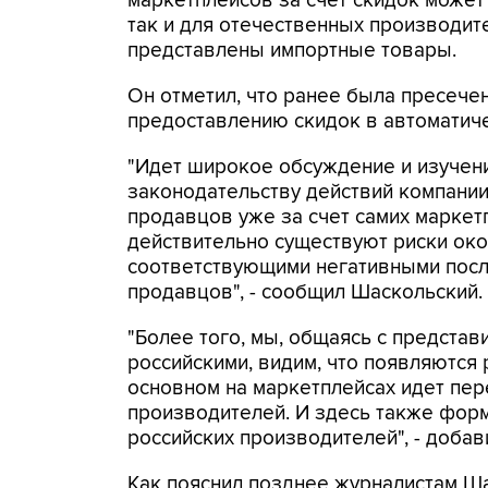
маркетплейсов за счёт скидок может 
так и для отечественных производите
представлены импортные товары.
Он отметил, что ранее была пресече
предоставлению скидок в автоматич
"Идет широкое обсуждение и изучени
законодательству действий компани
продавцов уже за счет самих маркет
действительно существуют риски ок
соответствующими негативными после
продавцов", - сообщил Шаскольский.
"Более того, мы, общаясь с предста
российскими, видим, что появляются 
основном на маркетплейсах идет пе
производителей. И здесь также фор
российских производителей", - добав
Как пояснил позднее журналистам Шас