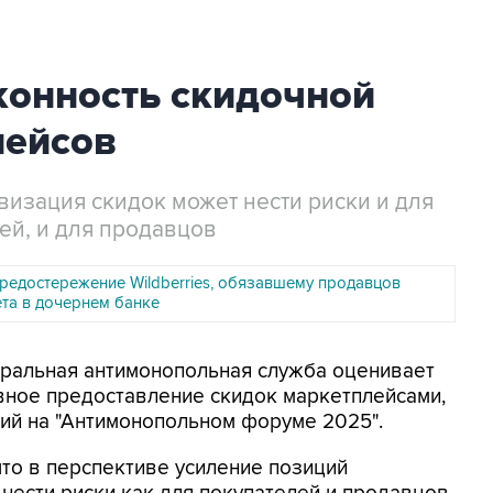
конность скидочной
лейсов
ивизация скидок может нести риски и для
ей, и для продавцов
редостережение Wildberries, обязавшему продавцов
ета в дочернем банке
еральная антимонопольная служба оценивает
вное предоставление скидок маркетплейсами,
ий на "Антимонопольном форуме 2025".
что в перспективе усиление позиций