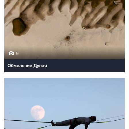
9
Обмеление Дуная