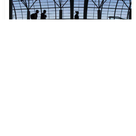
06 августа, 05:04
Российский корвет в ходе учений выполнил пуск
крылатой ракеты из Авачинского залива
06 августа, 03:13
Роспотребнадзор подготовил рекомендации по
включению рыбы в школьное и дошкольное меню