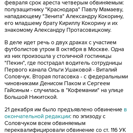
февраля срок ареста четверым обвиняемым:
полузащитнику "Краснодара" Павлу Мамаеву,
нападающему "Зенита" Александру Кокорину,
его младшему брату Кириллу Кокорину и их
знакомому Александру Протасовицкому.
В деле идет речь о двух драках с участием
футболистов утром 8 октября в Москве. Одна
из них произошла у столичной гостиницы
"Пекин", где пострадал водитель сотрудницы
Первого канала Ольги Ушаковой - Виталий
Соловчук. Вторая потасовка - с федеральными
чиновниками Денисом Паком и Сергеем
Гайсиным - случилась в "Кофемании" на улице
Большой Никитской.
21 декабря им было предъявлено обвинение
в
окончательной редакции
: по эпизоду с
Соловчуком всем обвиняемым
переквалифицировали обвинение со ст. 116 УК