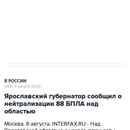
Как российские медицинские технологии
выходят на мировые рынки
Социальная реклама, АНО «Национальные приоритеты».
ИНН 7725383515 Erid: F7NfYUJCUneVdTRF8PRs
Трамп заявил, что переговоры с Ираном
начнутся в понедельник
В РОССИИ
08:17, 6 августа 2026
Ярославский губернатор сообщил о
нейтрализации 88 БПЛА над
областью
Москва. 6 августа. INTERFAX.RU - Над