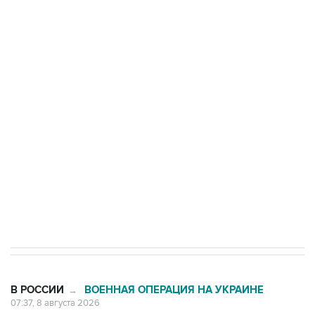
подростков, готовивших теракт на объекте
Росгвардии
Беспилотные технологии и ИИ на службе у
электросетевых объектов и агрокомплексов
Социальная реклама, АНО «Национальные приоритеты».
ИНН 7725383515 Erid: F7NfYUJCUneVdwcydK6A
Кабмин РФ разрешил до 1 июля 2027 года
импорт, выпуск и обращение бензина Евро 2,
Евро 3, Евро 4
В РОССИИ
ВОЕННАЯ ОПЕРАЦИЯ НА УКРАИНЕ
→
07:37, 8 августа 2026
Возгорание на Ильском НПЗ