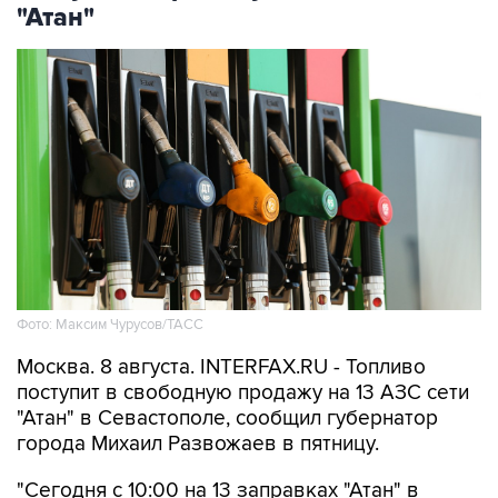
Фото: Максим Чурусов/ТАСС
Москва. 8 августа. INTERFAX.RU - Топливо
поступит в свободную продажу на 13 АЗС сети
"Атан" в Севастополе, сообщил губернатор
города Михаил Развожаев в пятницу.
"Сегодня с 10:00 на 13 заправках "Атан" в
свободной продаже топливо марок Аи-95 Ultra,
ДТ Ultra, ДТ и Аи-100. Объем лимитов по всем