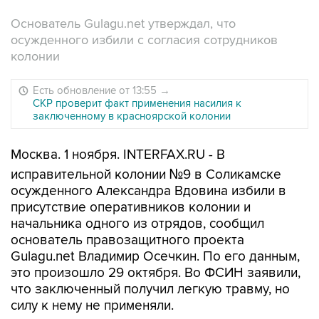
Основатель Gulagu.net утверждал, что
осужденного избили с согласия сотрудников
колонии
Есть обновление от 13:55
→
СКР проверит факт применения насилия к
заключенному в красноярской колонии
Москва. 1 ноября. INTERFAX.RU - В
исправительной колонии №9 в Соликамске
осужденного Александра Вдовина избили в
присутствие оперативников колонии и
начальника одного из отрядов, сообщил
основатель правозащитного проекта
Gulagu.net Владимир Осечкин. По его данным,
это произошло 29 октября. Во ФСИН заявили,
что заключенный получил легкую травму, но
силу к нему не применяли.