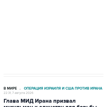
Беспилотные технологии и ИИ на службе у
электросетевых объектов и агрокомплексов
Социальная реклама, АНО «Национальные приоритеты».
ИНН 7725383515 Erid: F7NfYUJCUneVdwcydK6A
Кабмин РФ разрешил до 1 июля 2027 года
импорт, выпуск и обращение бензина Евро 2,
Евро 3, Евро 4
В МИРЕ
ОПЕРАЦИЯ ИЗРАИЛЯ И США ПРОТИВ ИРАНА
→
22:31, 7 августа 2026
Глава МИД Ирана призвал
мусульман к единству для борьбы
против общих врагов