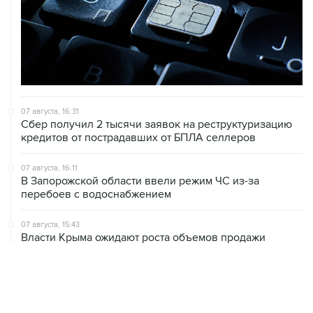
07 августа, 16:31
Сбер получил 2 тысячи заявок на реструктуризацию
кредитов от пострадавших от БПЛА селлеров
07 августа, 16:11
В Запорожской области ввели режим ЧС из-за
перебоев с водоснабжением
07 августа, 15:43
Власти Крыма ожидают роста объемов продажи
бензина со следующей недели
07 августа, 15:17
ВС рассмотрит 10 августа иск об отмене регистрации
списка кандидатов от "Яблока" на выборы в ГД