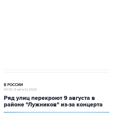
области подверглось атаке БПЛА
Беспилотные технологии и ИИ на службе у
электросетевых объектов и агрокомплексов
Социальная реклама, АНО «Национальные приоритеты».
ИНН 7725383515 Erid: F7NfYUJCUneVdwcydK6A
Кабмин РФ разрешил до 1 июля 2027 года
импорт, выпуск и обращение бензина Евро 2,
Евро 3, Евро 4
В РОССИИ
00:05, 9 августа 2026
Ряд улиц перекроют 9 августа в
районе "Лужников" из-за концерта