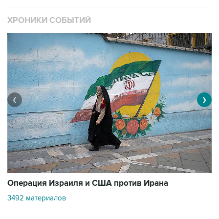
ХРОНИКИ СОБЫТИЙ
❮
❯
В
Операция Израиля и США против Ирана
11
3492 материалов