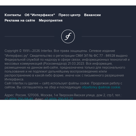
Контакты
Об "Интерфаксе"
Пресс-центр
Вакансии
Реклама на сайте
Мероприятия
Copyright © 1991—2026 Interfax. Все права защищены. Сетевое издание
"Интерфакс.ру". Свидетельство о регистрации СМИ ЭЛ № ФС 77 - 84928 выдано
Федеральной службой по надзору в сфере связи, информационных технологий и
массовых коммуникаций (Роскомнадзор) 21.03.2023. Вся информация,
размещенная на данном веб-сайте, предназначена только для персонального
пользования и не подлежит дальнейшему воспроизведению и/или
распространению в какой-либо форме, иначе как с письменного разрешения
Интерфакса.
Сайт Interfax.ru (далее – сайт) использует файлы cookie. Продолжая работу с
сайтом, Вы соглашаетесь на сбор и последующую
обработку файлов cookie
.
Адрес: Россия, 127006, Москва, 1-я Тверская-Ямская улица, дом 2, стр.1, тел.:
+7 (499) 250-98-40
, факс:
+7 (499) 250-97-27
Продукты информационной группы
"Интерфакс"
Информация о компаниях, товарах и людях
СПАРК
X-Compliance