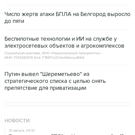
Число жертв атаки БПЛА на Белгород выросло
до пяти
Беспилотные технологии и ИИ на службе у
электросетевых объектов и агрокомплексов
Социальная реклама, АНО «Национальные приоритеты».
ИНН 7725383515 Erid: F7NfYUJCUneVdwcydK6A
Путин вывел "Шереметьево" из
стратегического списка с целью снять
препятствие для приватизации
НОВОСТИ
10 августа, 09:57
В результате атаки БПЛА на Нижнекамск погибли 12
человек, 39 пострадали