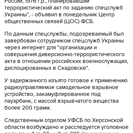
Украины", - объявил в понедельник Центр
общественных связей (ЦОС) ФСБ.
По данным спецслужбы, подозреваемый был
завербован сотрудником спецслужб Украины
через интернет для "организации и
совершения диверсионно-террористического
акта в отношении российских военнослужащих,
дислоцированных в Скадовске".
У задержанного изъято готовое к применению
радиоуправляемое самодельное взрывное
устройство, закамуфлированное под
пауэрбанк, с массой взрывчатого вещества
более 200 грамм.
Следственным отделом УФСБ по Херсонской
области возбуждено и расследуется уголовное
дело по ч. 1 ст. 30, ч. 2 ст. 205 (покушение на
террористический акт) и ч. 3 ст. 222.1