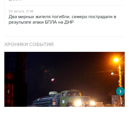
Два мирных жителя погибли, семеро пострадали в
результате атаки БПЛА на ДНР
ХРОНИКИ СОБЫТИЙ
❮
❯
Военная операция на Украине
О