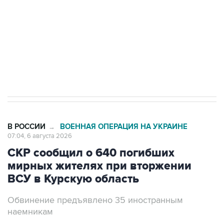
Как российские медицинские технологии
выходят на мировые рынки
Социальная реклама, АНО «Национальные приоритеты».
ИНН 7725383515 Erid: F7NfYUJCUneVdTRF8PRs
Трамп заявил, что переговоры с Ираном
начнутся в понедельник
В РОССИИ
ВОЕННАЯ ОПЕРАЦИЯ НА УКРАИНЕ
→
07:04, 6 августа 2026
СКР сообщил о 640 погибших
мирных жителях при вторжении
ВСУ в Курскую область
Обвинение предъявлено 35 иностранным
наемникам