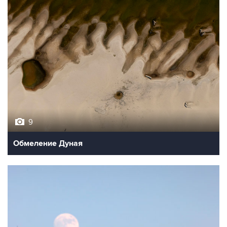
9
Обмеление Дуная