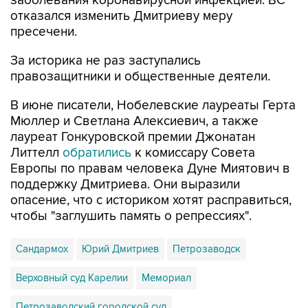
заболевания коронавирусной инфекцией. ВС
отказался изменить Дмитриеву меру
пресечени.
За историка не раз заступались
правозащитники и общественные деятели.
В июне писатели, Нобелевские лауреаты Герта
Мюллер и Светлана Алексиевич, а также
лауреат Гонкуровской премии Джонатан
Литтелл
обратились
к комиссару Совета
Европы по правам человека Дуне Миятович в
поддержку Дмитриева. Они выразили
опасение, что с историком хотят расправиться,
чтобы "заглушить память о репрессиях".
Сандармох
Юрий Дмитриев
Петрозаводск
Верховный суд Карелии
Мемориал
Петрозаводский городской суд