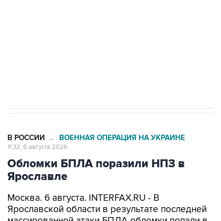
Как российские медицинские технологии
выходят на мировые рынки
Социальная реклама, АНО «Национальные приоритеты».
ИНН 7725383515 Erid: F7NfYUJCUneVdTRF8PRs
Трамп заявил, что переговоры с Ираном
начнутся в понедельник
В РОССИИ
ВОЕННАЯ ОПЕРАЦИЯ НА УКРАИНЕ
→
11:32, 6 августа 2026
Обломки БПЛА поразили НПЗ в
Ярославле
Москва. 6 августа. INTERFAX.RU - В
Ярославской области в результате последней
массированной атаки БПЛА обломки попали в