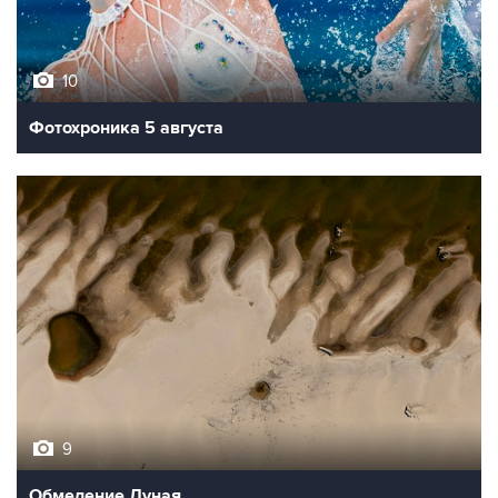
10
Фотохроника 5 августа
9
Обмеление Дуная