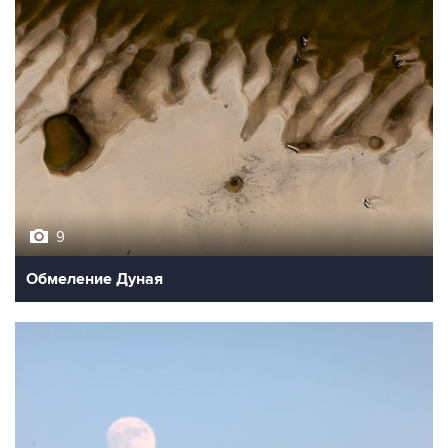
9
Обмеление Дуная