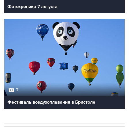
Фотохроника 7 августа
7
Фестиваль воздухоплавания в Бристоле