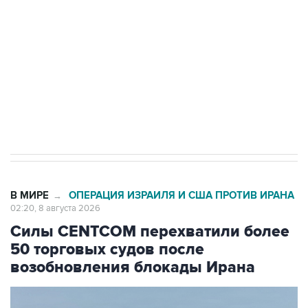
Беспилотные технологии и ИИ на службе у
электросетевых объектов и агрокомплексов
Социальная реклама, АНО «Национальные приоритеты».
ИНН 7725383515 Erid: F7NfYUJCUneVdwcydK6A
Кабмин РФ разрешил до 1 июля 2027 года
импорт, выпуск и обращение бензина Евро 2,
Евро 3, Евро 4
В МИРЕ
ОПЕРАЦИЯ ИЗРАИЛЯ И США ПРОТИВ ИРАНА
→
02:20, 8 августа 2026
Силы CENTCOM перехватили более
50 торговых судов после
возобновления блокады Ирана