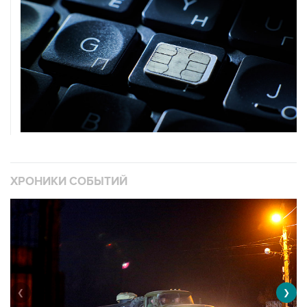
ХРОНИКИ СОБЫТИЙ
❮
❯