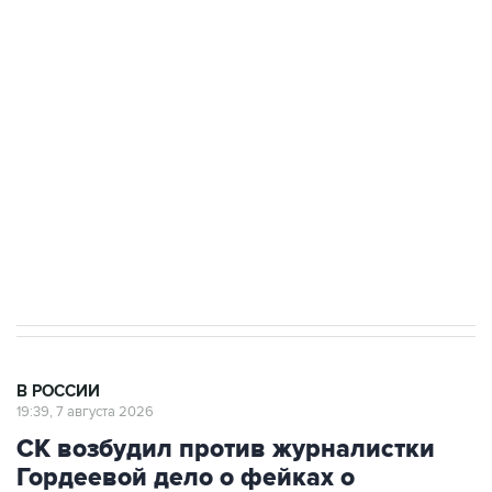
ФСБ сообщила о задержании в Приморье
подростков, готовивших теракт на объекте
Росгвардии
Беспилотные технологии и ИИ на службе у
электросетевых объектов и агрокомплексов
Социальная реклама, АНО «Национальные приоритеты».
ИНН 7725383515 Erid: F7NfYUJCUneVdwcydK6A
Аксенов сообщил о четвертом погибшем в
результате атаки ВСУ на Крым
В РОССИИ
19:39, 7 августа 2026
СК возбудил против журналистки
Гордеевой дело о фейках о