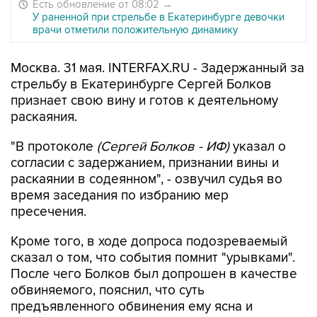
Есть обновление от 08:02
→
У раненной при стрельбе в Екатеринбурге девочки
врачи отметили положительную динамику
Москва. 31 мая. INTERFAX.RU - Задержанный за
стрельбу в Екатеринбурге Сергей Болков
признает свою вину и готов к деятельному
раскаяния.
"В протоколе
(Сергей Болков - ИФ)
указал о
согласии с задержанием, признании вины и
раскаянии в содеянном", - озвучил судья во
время заседания по избранию мер
пресечения.
Кроме того, в ходе допроса подозреваемый
сказал о том, что события помнит "урывками".
После чего Болков был допрошен в качестве
обвиняемого, пояснил, что суть
предъявленного обвинения ему ясна и