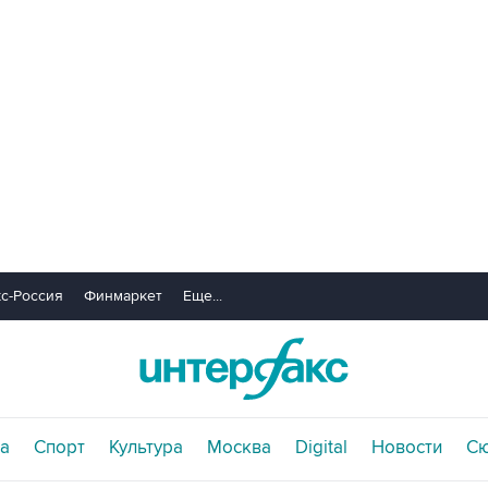
с-Россия
Финмаркет
Еще...
а
Спорт
Культура
Москва
Digital
Новости
С