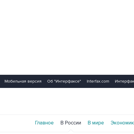
Мобильная версия
Об "Интерфаксе"
Interfax.com
Интерфак
Главное
В России
В мире
Экономик