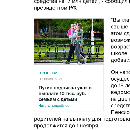
средства на 17 млн детей", - сообщи
президентом РФ.
"Выплат
свыше 2
этом с
возмож
возрас
школе, 
добави
Он нап
В РОССИИ
осущес
02 июля 2021
до 18 л
Путин подписал указ о
ведомс
выплате 10 тыс. руб.
на две
семьям с детьми
средст
Читать подробнее
Пенсио
родителей на выплату для подготовки
продолжится до 1 ноября.