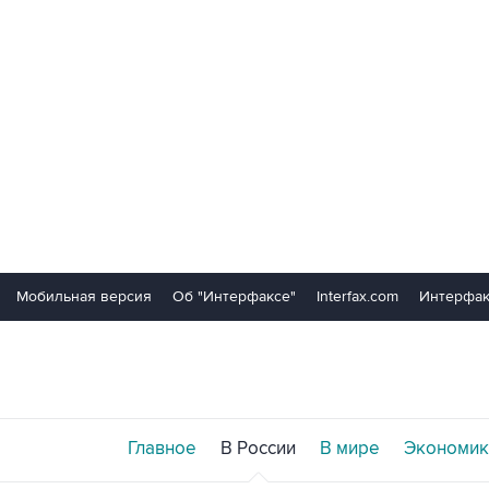
Мобильная версия
Об "Интерфаксе"
Interfax.com
Интерфак
Главное
В России
В мире
Экономик