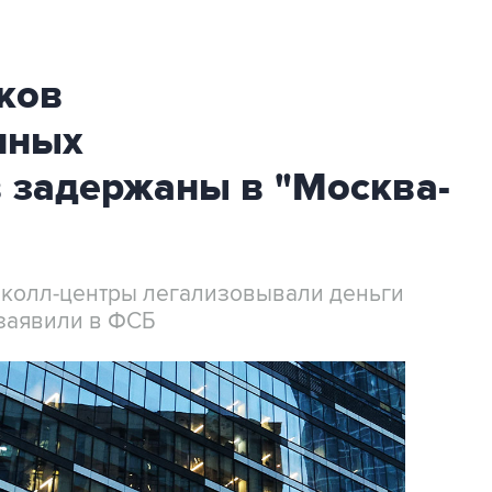
ков
нных
 задержаны в "Москва-
 колл-центры легализовывали деньги
заявили в ФСБ