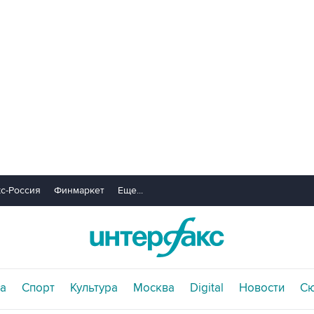
с-Россия
Финмаркет
Еще...
а
Спорт
Культура
Москва
Digital
Новости
С