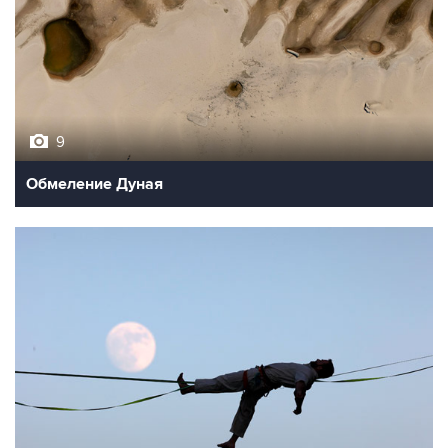
9
Обмеление Дуная