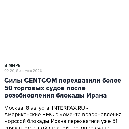
Социальная реклама, АНО «Национальные приоритеты».
ИНН 7725383515 Erid: F7NfYUJCUneVdwcydK6A
Кабмин РФ разрешил до 1 июля 2027 года
импорт, выпуск и обращение бензина Евро 2,
Евро 3, Евро 4
В МИРЕ
02:20, 8 августа 2026
Силы CENTCOM перехватили более
50 торговых судов после
возобновления блокады Ирана
Москва. 8 августа. INTERFAX.RU -
Американские ВМС с момента возобновления
морской блокады Ирана перехватили уже 51
связанное с этой страной торговое судно,