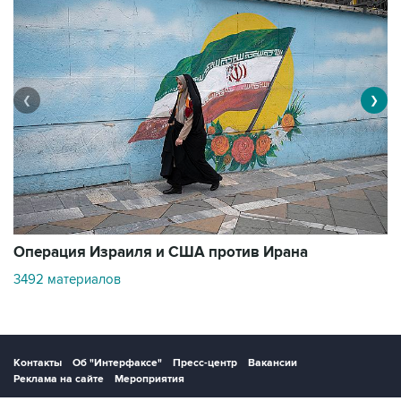
❮
❯
В
Операция Израиля и США против Ирана
1
3492 материалов
Контакты
Об "Интерфаксе"
Пресс-центр
Вакансии
Реклама на сайте
Мероприятия