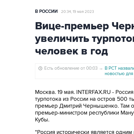
В РОССИИ
20:34, 19 мая 2023
Вице-премьер Чер
увеличить турпото
человек в год
Есть обновление от 00:03
→
В РСТ назвал
новостью для
Москва. 19 мая. INTERFAX.RU - Росси
турпотока из России на остров 500 т
премьер Дмитрий Чернышенко. Там он
премьер-министром республики Ману
Кубы.
"Россия исторически является одним