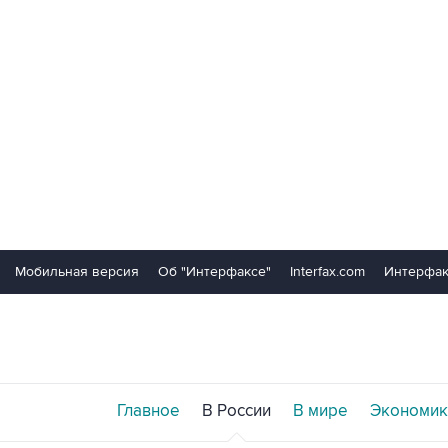
Мобильная версия
Об "Интерфаксе"
Interfax.com
Интерфак
Главное
В России
В мире
Экономик