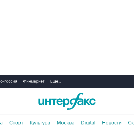
с-Россия
Финмаркет
Еще...
а
Спорт
Культура
Москва
Digital
Новости
С