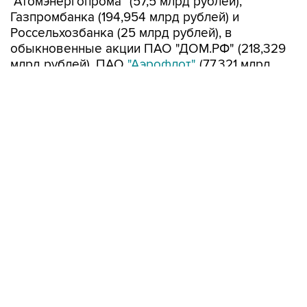
"Атомэнергопрома" (57,5 млрд рублей),
Газпромбанка (194,954 млрд рублей) и
Россельхозбанка (25 млрд рублей), в
обыкновенные акции ПАО "ДОМ.РФ" (218,329
млрд рублей), ПАО
"Аэрофлот"
(77,321 млрд
рублей), ГТЛК (58,334 млрд рублей), Сбербанка
(3 трлн 106 млрд рублей), ВТБ (211,52 млрд
рублей), на субординированных депозитах
находятся в ГПБ 204,286 млрд рублей, в
Сбербанке - 94,423 млрд рублей, ВТБ - 293,401
млрд рублей и Совкомбанке - 29,635 млрд
рублей.
В июле 2,324 млрд рублей были размещены в
облигации ГТЛК для финансирования
инфраструктурного проекта "Программа
льготного лизинга гражданских судов водного
транспорта", 773,9 млн рублей - на депозите в
ВЭБ.РФ для финансирования проекта по
обновлению подвижного состава