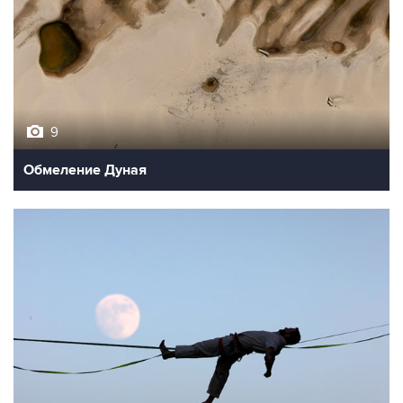
9
Обмеление Дуная