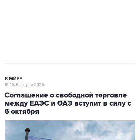
Как российские медицинские технологии
выходят на мировые рынки
Социальная реклама, АНО «Национальные приоритеты».
ИНН 7725383515 Erid: F7NfYUJCUneVdTRF8PRs
Трамп заявил, что переговоры с Ираном
начнутся в понедельник
В МИРЕ
16:46, 6 августа 2026
Соглашение о свободной торговле
между ЕАЭС и ОАЭ вступит в силу с
6 октября