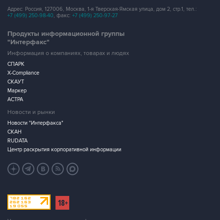
Адрес: Россия, 127006, Москва, 1-я Тверская-Ямская улица, дом 2, стр.1, тел.:
+7 (499) 250-98-40
, факс:
+7 (499) 250-97-27
Продукты информационной группы
"Интерфакс"
Информация о компаниях, товарах и людях
СПАРК
X-Compliance
СКАУТ
Маркер
АСТРА
Новости и рынки
Новости "Интерфакса"
СКАН
RUDATA
Центр раскрытия корпоративной информации