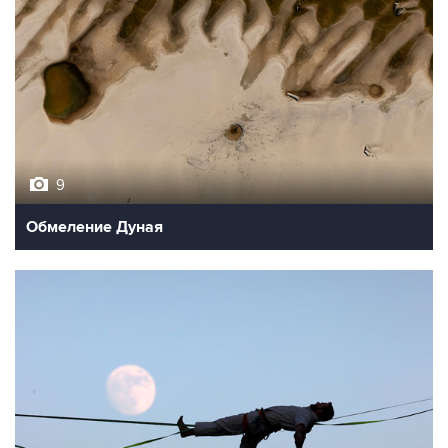
9
Обмеление Дуная