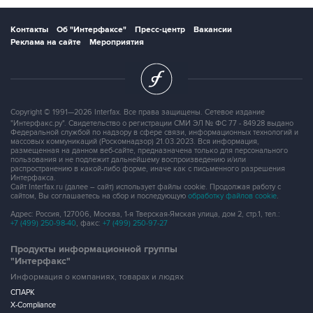
Контакты
Об "Интерфаксе"
Пресс-центр
Вакансии
Реклама на сайте
Мероприятия
Copyright © 1991—2026 Interfax. Все права защищены. Сетевое издание
"Интерфакс.ру". Свидетельство о регистрации СМИ ЭЛ № ФС 77 - 84928 выдано
Федеральной службой по надзору в сфере связи, информационных технологий и
массовых коммуникаций (Роскомнадзор) 21.03.2023. Вся информация,
размещенная на данном веб-сайте, предназначена только для персонального
пользования и не подлежит дальнейшему воспроизведению и/или
распространению в какой-либо форме, иначе как с письменного разрешения
Интерфакса.
Сайт Interfax.ru (далее – сайт) использует файлы cookie. Продолжая работу с
сайтом, Вы соглашаетесь на сбор и последующую
обработку файлов cookie
.
Адрес: Россия, 127006, Москва, 1-я Тверская-Ямская улица, дом 2, стр.1, тел.:
+7 (499) 250-98-40
, факс:
+7 (499) 250-97-27
Продукты информационной группы
"Интерфакс"
Информация о компаниях, товарах и людях
СПАРК
X-Compliance