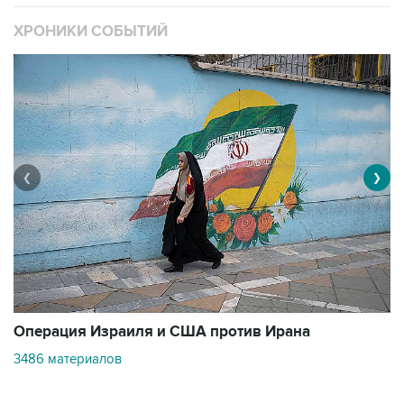
ХРОНИКИ СОБЫТИЙ
❮
❯
В
Операция Израиля и США против Ирана
1
3486 материалов