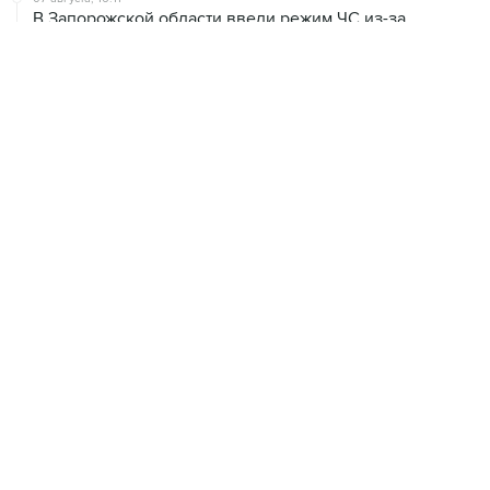
07 августа, 15:43
Власти Крыма ожидают роста объемов продажи
бензина со следующей недели
07 августа, 15:17
ВС рассмотрит 10 августа иск об отмене регистрации
списка кандидатов от "Яблока" на выборы в ГД
ХРОНИКИ СОБЫТИЙ
❮
❯