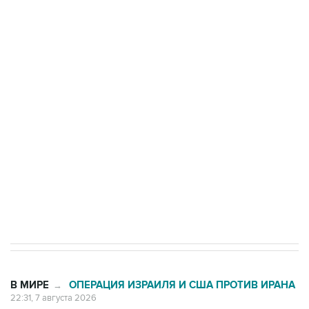
подростков, готовивших теракт на объекте
Росгвардии
Беспилотные технологии и ИИ на службе у
электросетевых объектов и агрокомплексов
Социальная реклама, АНО «Национальные приоритеты».
ИНН 7725383515 Erid: F7NfYUJCUneVdwcydK6A
Кабмин РФ разрешил до 1 июля 2027 года
импорт, выпуск и обращение бензина Евро 2,
Евро 3, Евро 4
В МИРЕ
ОПЕРАЦИЯ ИЗРАИЛЯ И США ПРОТИВ ИРАНА
→
22:31, 7 августа 2026
Глава МИД Ирана призвал