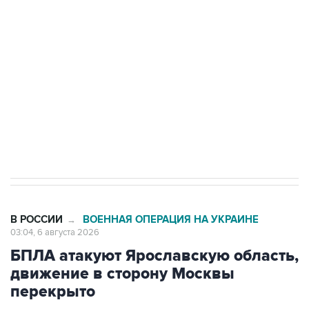
одних руках все службы тыла Минобороны
Как российские медицинские технологии
выходят на мировые рынки
Социальная реклама, АНО «Национальные приоритеты».
ИНН 7725383515 Erid: F7NfYUJCUneVdTRF8PRs
Трамп заявил, что переговоры с Ираном
начнутся в понедельник
В РОССИИ
ВОЕННАЯ ОПЕРАЦИЯ НА УКРАИНЕ
→
03:04, 6 августа 2026
БПЛА атакуют Ярославскую область,
движение в сторону Москвы
перекрыто