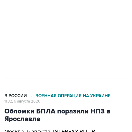
одних руках все службы тыла Минобороны
Как российские медицинские технологии
выходят на мировые рынки
Социальная реклама, АНО «Национальные приоритеты».
ИНН 7725383515 Erid: F7NfYUJCUneVdTRF8PRs
Трамп заявил, что переговоры с Ираном
начнутся в понедельник
В РОССИИ
ВОЕННАЯ ОПЕРАЦИЯ НА УКРАИНЕ
→
11:32, 6 августа 2026
Обломки БПЛА поразили НПЗ в
Ярославле
Москва. 6 августа. INTERFAX.RU - В