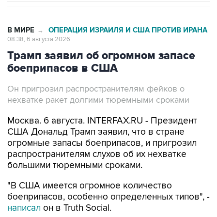
В МИРЕ
ОПЕРАЦИЯ ИЗРАИЛЯ И США ПРОТИВ ИРАНА
→
08:38, 6 августа 2026
Трамп заявил об огромном запасе
боеприпасов в США
Он пригрозил распространителям фейков о
нехватке ракет долгими тюремными сроками
Москва. 6 августа. INTERFAX.RU - Президент
США Дональд Трамп заявил, что в стране
огромные запасы боеприпасов, и пригрозил
распространителям слухов об их нехватке
большими тюремными сроками.
"В США имеется огромное количество
боеприпасов, особенно определенных типов", -
написал
он в Truth Social.