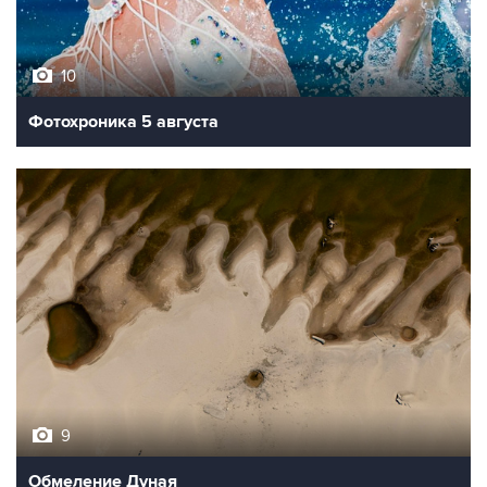
10
Фотохроника 5 августа
9
Обмеление Дуная