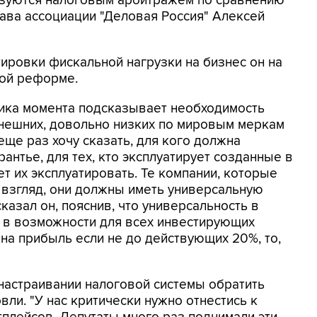
ьзуются налоговым арбитражем по сравнению
лава ассоциации "Деловая Россия" Алексей
ровки фискальной нагрузки на бизнес он на
вой реформе.
огика момента подсказывает необходимость
ынешних, довольно низких по мировым меркам
еще раз хочу сказать, для кого должна
антье, для тех, кто эксплуатирует созданные в
 их эксплуатировать. Те компании, которые
 взгляд, они должны иметь универсальную
казал он, пояснив, что универсальность в
 в возможности для всех инвестирующих
 на прибыль если не до действующих 20%, то,
 настраивании налоговой системы обратить
вли. "У нас критически нужно отнестись к