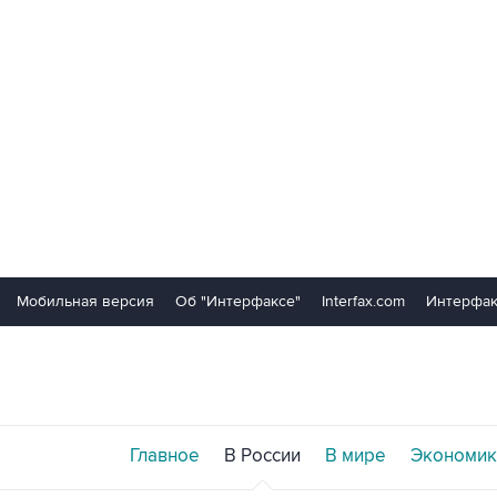
Мобильная версия
Об "Интерфаксе"
Interfax.com
Интерфак
Главное
В России
В мире
Экономик