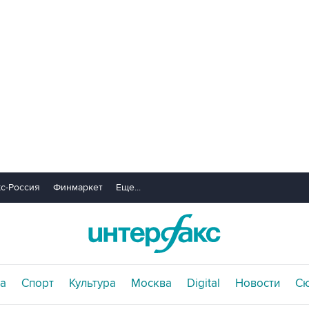
с-Россия
Финмаркет
Еще...
а
Спорт
Культура
Москва
Digital
Новости
С