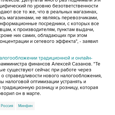
плейсов. Депутаты много раз поднимали эти
пецифический по уровню безответственности
одают все то же, что в реальных магазинах,
ясь магазинами, не являясь перевозчиками,
информационные посредники, с которых все
авцам, к производителям, пунктам выдачи,
кроме них самих, обладающих при этом
онцентрации и сетевого эффекта", - заявил
алогообложении традиционной и онлайн-
 замминистра финансов Алексей Сазанов. "Те
ые существуют сейчас при работе через
 о справедливости нового налогообложения,
мы налоговой оптимизации устранять и
 традиционную розницу и розницу, которая
ворил он в марте.
 Россия
Минфин