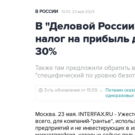
В РОССИИ
13:03, 23 мая 2024
В "Деловой Росси
налог на прибыль 
30%
Также там предложили обратить 
"специфический по уровню безот
Есть обновление от 15:59
→
Потанин сказ
одноразовых 
Москва. 23 мая. INTERFAX.RU - Ужес
всего, для компаний-"рантье", испо
предприятий и не инвестирующих в их 