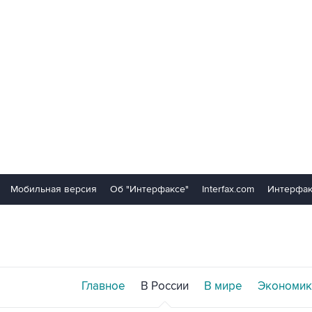
Мобильная версия
Об "Интерфаксе"
Interfax.com
Интерфак
Главное
В России
В мире
Экономик