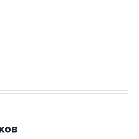
а службе у электросетевых объектов и
НН 7725383515 Erid: F7NfYUJCUneVdwcydK6A
огибшем в результате атаки ВСУ на
ков