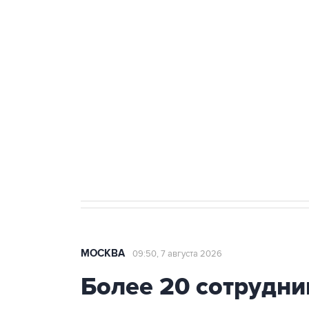
теракт на объекте Росгвардии
Беспилотные технологии и ИИ н
агрокомплексов
Социальная реклама, АНО «Национальные приоритеты».
И
Аксенов сообщил о четвертом п
Крым
МОСКВА
09:50, 7 августа 2026
Более 20 сотрудни