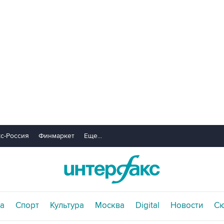
с-Россия
Финмаркет
Еще...
а
Спорт
Культура
Москва
Digital
Новости
С