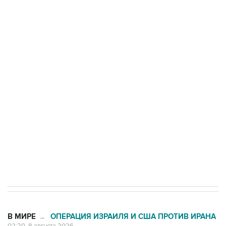
ФСБ сообщила о задержании в Приморье
подростков, готовивших теракт на объекте
Росгвардии
Беспилотные технологии и ИИ на службе у
электросетевых объектов и агрокомплексов
Социальная реклама, АНО «Национальные приоритеты».
ИНН 7725383515 Erid: F7NfYUJCUneVdwcydK6A
Кабмин РФ разрешил до 1 июля 2027 года
импорт, выпуск и обращение бензина Евро 2,
Евро 3, Евро 4
В МИРЕ
ОПЕРАЦИЯ ИЗРАИЛЯ И США ПРОТИВ ИРАНА
→