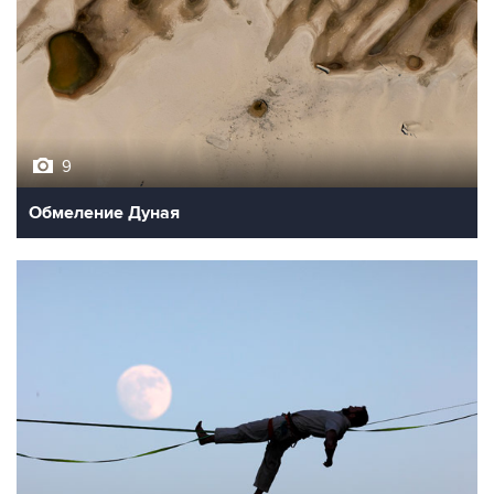
9
Обмеление Дуная