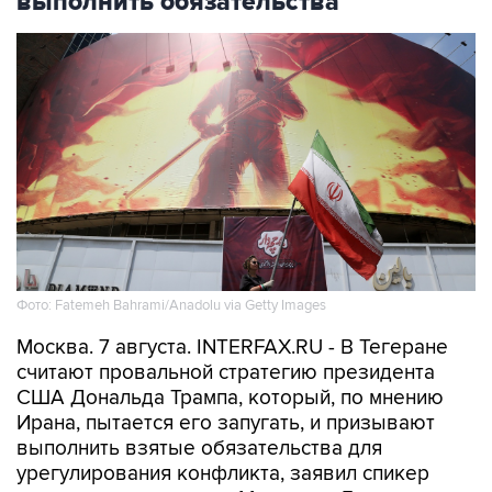
Фото: Fatemeh Bahrami/Anadolu via Getty Images
Москва. 7 августа. INTERFAX.RU - В Тегеране
считают провальной стратегию президента
США Дональда Трампа, который, по мнению
Ирана, пытается его запугать, и призывают
выполнить взятые обязательства для
урегулирования конфликта, заявил спикер
иранского парламента Мохаммад Багер
Галибаф.