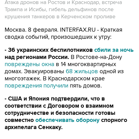
Атака дронов на Ростов и Краснодар, встреча
Трампа и Исибы, гибель дельфинов после
крушения танкеров в Керченском проливе
Москва. 8 февраля. INTERFAX.RU - Краткая
сводка событий, произошедших к утру:
- 36 украинских беспилотников
сбили за ночь
над регионами России.
В Ростове-на-Дону
повреждены окна
в 14 многоквартирных
домах. Эвакуированы
68 жильцов
одной из
многоэтажек. В Краснодарском крае
повреждения получили
пять домов.
- США и Япония подтвердили, что в
соответствии с Договором о взаимном
сотрудничестве и безопасности готовы
совместно
обеспечивать оборону
спорного
архипелага Сенкаку.